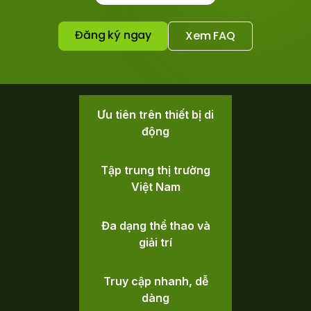
Đăng ký ngay
Xem FAQ
Ưu tiên trên thiết bị di
động
Tập trung thị trường
Việt Nam
Đa dạng thể thao và
giải trí
Truy cập nhanh, dễ
dàng