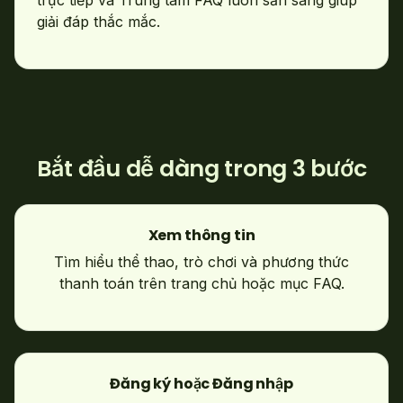
trực tiếp và Trung tâm FAQ luôn sẵn sàng giúp
giải đáp thắc mắc.
Bắt đầu dễ dàng trong 3 bước
Xem thông tin
Tìm hiểu thể thao, trò chơi và phương thức
thanh toán trên trang chủ hoặc mục FAQ.
Đăng ký hoặc Đăng nhập