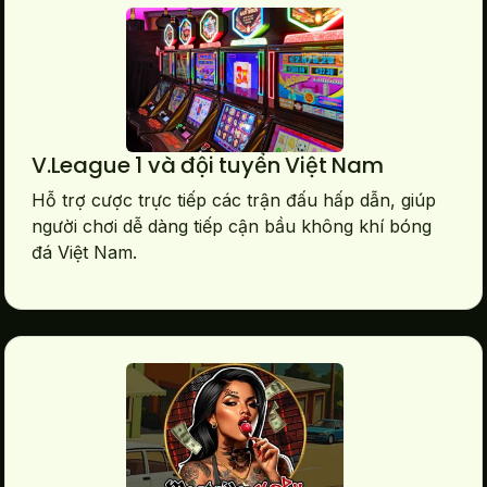
V.League 1 và đội tuyển Việt Nam
Hỗ trợ cược trực tiếp các trận đấu hấp dẫn, giúp
người chơi dễ dàng tiếp cận bầu không khí bóng
đá Việt Nam.