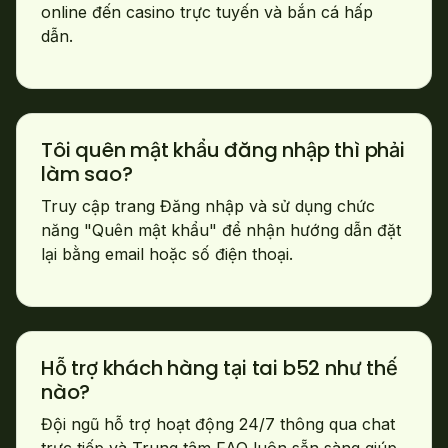
online đến casino trực tuyến và bắn cá hấp
dẫn.
Tôi quên mật khẩu đăng nhập thì phải
làm sao?
Truy cập trang Đăng nhập và sử dụng chức
năng "Quên mật khẩu" để nhận hướng dẫn đặt
lại bằng email hoặc số điện thoại.
Hỗ trợ khách hàng tại tai b52 như thế
nào?
Đội ngũ hỗ trợ hoạt động 24/7 thông qua chat