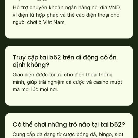
Hỗ trợ chuyển khoản ngân hàng nội địa VND,
ví điện tử hợp pháp và thẻ cào điện thoại cho
người chơi ở Việt Nam.
Truy cập tai b52 trên di động có ổn
định không?
Giao diện được tối ưu cho điện thoại thông
minh, giúp trải nghiệm cá cược và casino mượt
mà mọi lúc mọi nơi.
Có thể chơi những trò nào tại tai b52?
Cung cấp đa dạng từ cược bóng đá, bingo, slot