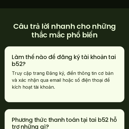
Câu trả lời nhanh cho những
thắc mắc phổ biến
Làm thế nào để đăng ký tài khoản tai
b52?
Truy cập trang Đăng ký, điền thông tin cơ bản
và xác nhận qua email hoặc số điện thoại để
kích hoạt tài khoản.
Phương thức thanh toán tại tai b52 hỗ
trợ những gì?