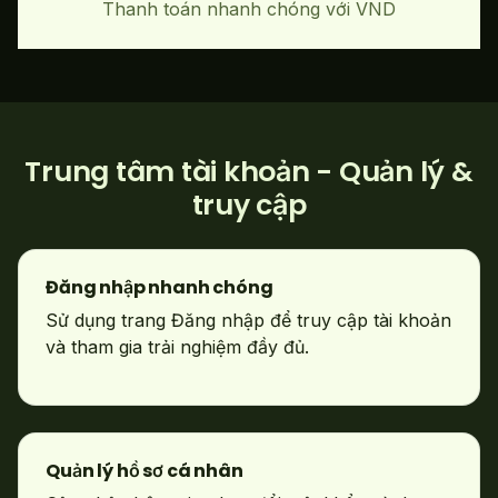
Thanh toán nhanh chóng với VND
Trung tâm tài khoản - Quản lý &
truy cập
Đăng nhập nhanh chóng
Sử dụng trang Đăng nhập để truy cập tài khoản
và tham gia trải nghiệm đầy đủ.
Quản lý hồ sơ cá nhân