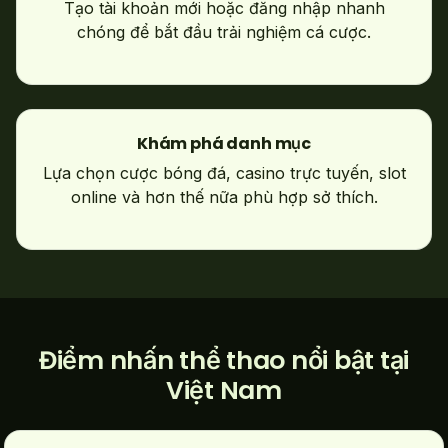
Tạo tài khoản mới hoặc đăng nhập nhanh
chóng để bắt đầu trải nghiệm cá cược.
Khám phá danh mục
Lựa chọn cược bóng đá, casino trực tuyến, slot
online và hơn thế nữa phù hợp sở thích.
Điểm nhấn thể thao nổi bật tại
Việt Nam