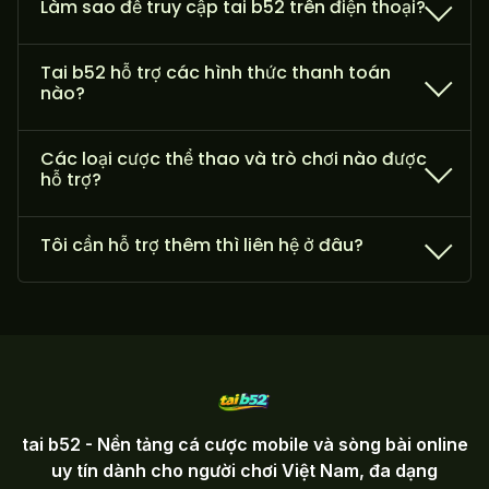
Làm sao để truy cập tai b52 trên điện thoại?
Tai b52 hỗ trợ các hình thức thanh toán
nào?
Các loại cược thể thao và trò chơi nào được
hỗ trợ?
Tôi cần hỗ trợ thêm thì liên hệ ở đâu?
tai b52 - Nền tảng cá cược mobile và sòng bài online
uy tín dành cho người chơi Việt Nam, đa dạng