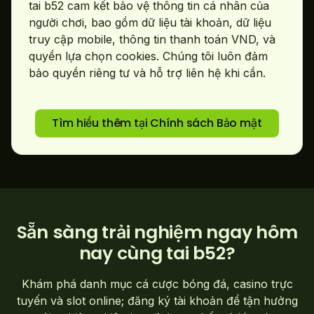
tai b52 cam kết bảo vệ thông tin cá nhân của
người chơi, bao gồm dữ liệu tài khoản, dữ liệu
truy cập mobile, thông tin thanh toán VND, và
quyền lựa chọn cookies. Chúng tôi luôn đảm
bảo quyền riêng tư và hỗ trợ liên hệ khi cần.
Tìm hiểu thêm tại Chính sách Bảo mật
Sẵn sàng trải nghiệm ngay hôm
nay cùng tai b52?
Khám phá danh mục cá cược bóng đá, casino trực
tuyến và slot online; đăng ký tài khoản để tận hưởng